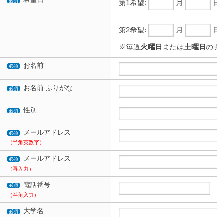
希望日
必須
第1希望:
月
第2希望:
月
※毎週
火曜日
または
土曜日
の
お名前
必須
お名前 ふりがな
必須
性別
必須
メールアドレス
必須
（半角英数字）
メールアドレス
必須
（再入力）
電話番号
必須
（半角入力）
大学名
必須